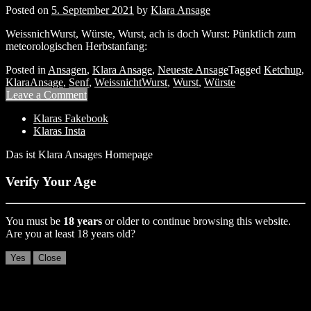
Posted on
5. September 2021
by
Klara Ansage
WeissnichWurst, Würste, Wurst, ach is doch Wurst: Pünktlich zum
meteorologischen Herbstanfang:
Posted in
Ansagen
,
Klara Ansage
,
Neueste Ansage
Tagged
Ketchup
,
KlaraAnsage
,
Senf
,
WeissnichtWurst
,
Wurst
,
Würste
Leave a Comment
Klaras Fakebook
Klaras Insta
Das ist Klara Ansages Homepage
Verify Your Age
You must be
18 years
or older to continue browsing this website.
Are you at least 18 years old?
Yes
Close