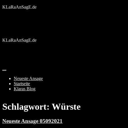
Skip
KLaRaAnSagE.de
to
content
KLaRaAnSagE.de
Neueste Ansage
Startseite
Klaras Blog
Schlagwort:
Würste
Neueste Ansage 05092021