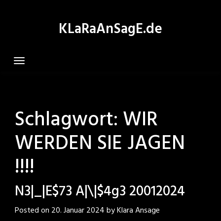
Skip
to
KLaRaAnSagE.de
content
Schlagwort:
WIR
WERDEN SIE JAGEN
!!!!
N3|_|E$73 A|\|$4g3 20012024
Posted on
20. Januar 2024
by
Klara Ansage