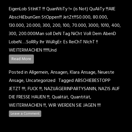
EigenLob StInKT !!! QuanNtiTy != (is Not) QuAliTy !!!AllE
AbscHiEbunGen StOppen!!! JetZt!!!50.000, 80.000,
130.000, 20.000, 300, 200, 100, 70.000, 3000, 1010, 400,
300, 200.000Man soll DeN Tag NiCht VoR Dem AbenD
LobeN….SoRRy Ihr WüRgEr: Es ReiChT NIchT !!
WEITERMACHEN !!!!!!Und
Read More
Posted in
Allgemein
,
Ansagen
,
Klara Ansage
,
Neueste
Ansage
,
Uncategorized
Tagged
ABSCHIEBESTOPP
JETZT !!!!
,
FUCK !!!
,
NAZIJÄGERINPARTYSANIN
,
NAZIS AUF
DIE FRESSE HAUEN !!!
,
Qualität
,
Quantität
,
WEITERMACHEN !!!
,
WIR WERDEN SIE JAGEN !!!!
Leave a Comment