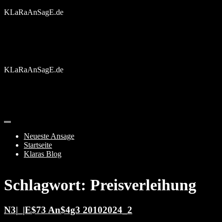
Skip
KLaRaAnSagE.de
to
content
KLaRaAnSagE.de
Neueste Ansage
Startseite
Klaras Blog
Schlagwort:
Preisverleihung
N3|_|E$73 An$4g3 20102024_2