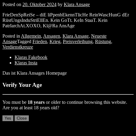
Posted on
20. Oktober 2024
by
Klara Ansage
FrieDenSpReiSe – diE liPpenbEkennTlicHe ReinWascHunG dEr
RüstUngsInduStriEllEn. Kein GoTt. KeIn StaaT. Kein
PatrIarchAt.XOXO, Kl@Ra AnsAge
Posted in
Allgemein
,
Ansagen
,
Klara Ansage
,
Neueste
Ansage
Tagged
Frieden
,
Krieg
,
Preisverleihung
,
Rüstung
,
Verdienstkreuze
Klaras Fakebook
Klaras Insta
Das ist Klara Ansages Homepage
Verify Your Age
You must be
18 years
or older to continue browsing this website.
Are you at least 18 years old?
Yes
Close