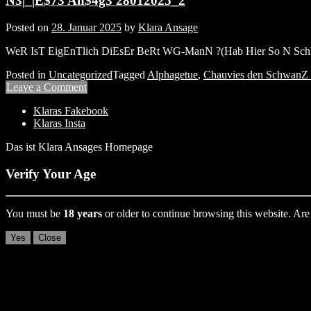
N3|_|E$73 An$4g3 28012025_2
Posted on
28. Januar 2025
by
Klara Ansage
WeR IsT EigEnTlich DiEsEr BeRt WG-ManN ?(Hab Hier So 
Posted in
Uncategorized
Tagged
Alphagetue
,
Chauvies den SchwanZ 
Leave a Comment
Klaras Fakebook
Klaras Insta
Das ist Klara Ansages Homepage
Verify Your Age
You must be
18 years
or older to continue browsing this website. Are 
Yes
Close