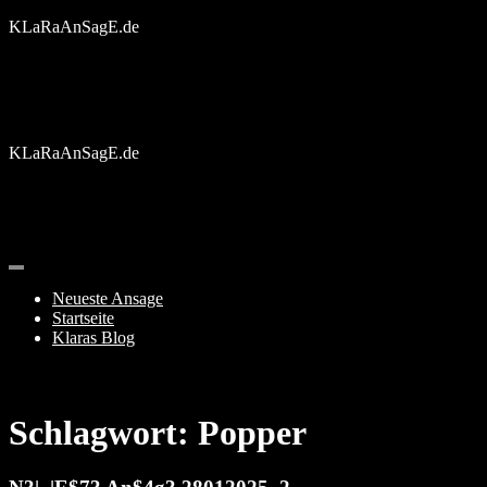
Skip
KLaRaAnSagE.de
to
content
KLaRaAnSagE.de
Neueste Ansage
Startseite
Klaras Blog
Schlagwort:
Popper