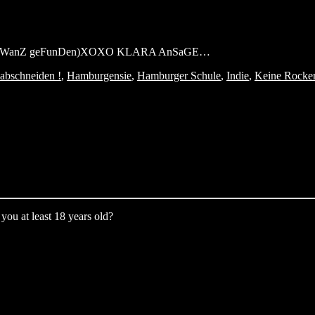
N SchWanZ geFunDen)XOXO KLARA AnSaGE…
abschneiden !
,
Hamburgensie
,
Hamburger Schule
,
Indie
,
Keine Rocke
you at least 18 years old?