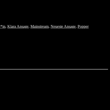
r*in
,
Klara Ansage
,
Mainstream
,
Neueste Ansage
,
Popper