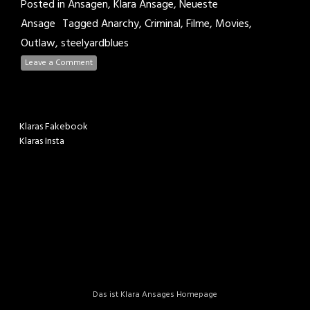
Posted in
Ansagen
,
Klara Ansage
,
Neueste
Ansage
Tagged
Anarchy
,
Criminal
,
Filme
,
Movies
,
Outlaw
,
steelyardblues
Leave a Comment
Klaras Fakebook
Klaras Insta
Das ist Klara Ansages Homepage