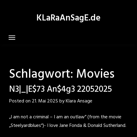
Skip
to
KLaRaAnSagE.de
content
Schlagwort:
Movies
N3|_|E$73 An$4g3 22052025
Posted on
21. Mai 2025
by
Klara Ansage
„I am not a criminal – I am an outlaw“ (from the movie
„Steelyardblues“)- I love Jane Fonda & Donald Sutherland.