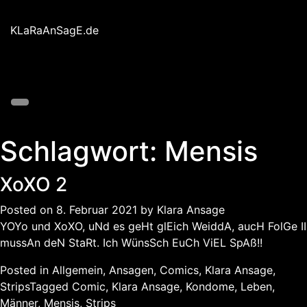
Skip
to
KLaRaAnSagE.de
content
Schlagwort:
Mensis
XoXO 2
Posted on
8. Februar 2021
by
Klara Ansage
YOYo und XoXO, uNd es geHt glEich WeiddA, aucH FolGe II
mussAn deN StaRt. Ich WünsSch EuCh ViEL SpAß!!
Posted in
Allgemein
,
Ansagen
,
Comics
,
Klara Ansage
,
Strips
Tagged
Comic
,
Klara Ansage
,
Kondome
,
Leben
,
Männer
,
Mensis
,
Strips