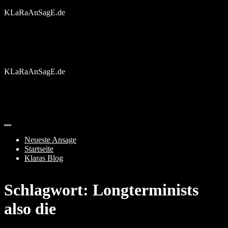
Skip
KLaRaAnSagE.de
to
content
KLaRaAnSagE.de
Neueste Ansage
Startseite
Klaras Blog
Schlagwort:
Longterminists
also die