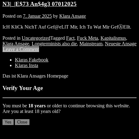
N3|_|E$73 An$4g3 07012025
Posted on
7. Januar 2025
by
Klara Ansage
IcH KliCk NichT Auf Gef@eLlT Mir, Ich Tu Wat Mir GefⒶEllt.
Posted in
Uncategorized
Tagged
Fact
,
Fuck Meta
,
Kapitalismus
,
Klara Ansage
,
Longterminists also die
,
Mainstream
,
Neueste Ansage
Leave a Comment
Klaras Fakebook
Klaras Insta
Das ist Klara Ansages Homepage
Verify Your Age
You must be
18 years
or older to continue browsing this website.
Are you at least 18 years old?
Yes
Close