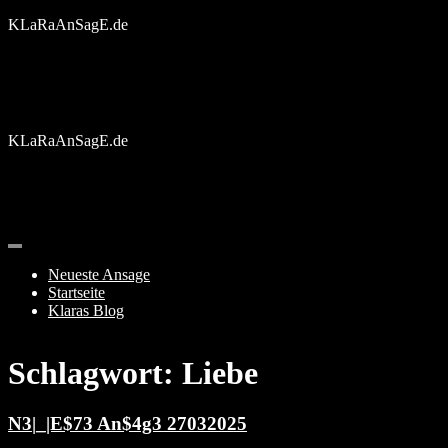
Skip
KLaRaAnSagE.de
to
content
KLaRaAnSagE.de
Neueste Ansage
Startseite
Klaras Blog
Schlagwort:
Liebe
N3|_|E$73 An$4g3 27032025