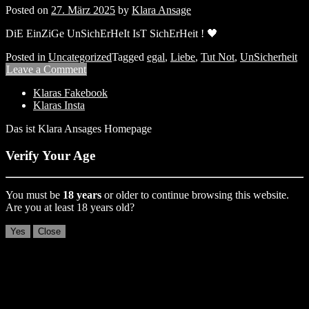
Posted on
27. März 2025
by
Klara Ansage
DiE EinZiGe UnSichErHeIt IsT SichErHeit ! 🖤
Posted in
Uncategorized
Tagged
egal
,
Liebe
,
Tut Not
,
UnSicherheit
Leave a Comment
Klaras Fakebook
Klaras Insta
Das ist Klara Ansages Homepage
Verify Your Age
You must be
18 years
or older to continue browsing this website.
Are you at least 18 years old?
Yes
Close