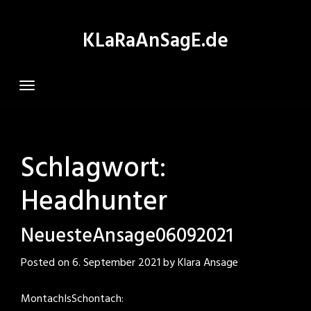
Skip
to
KLaRaAnSagE.de
content
Schlagwort:
Headhunter
NeuesteAnsage06092021
Posted on
6. September 2021
by
Klara Ansage
MontachIsSchontach: