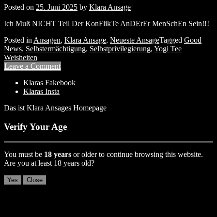
Posted on
25. Juni 2025
by
Klara Ansage
Ich Muß NICHT Teil Der KonFlikTe AnDErEr MenSchEn Sein!!!
Posted in
Ansagen
,
Klara Ansage
,
Neueste Ansage
Tagged
Good
News
,
Selbstermächtigung
,
Selbstprivilegierung
,
Yogi Tee
Weisheiten
Leave a Comment
Klaras Fakebook
Klaras Insta
Das ist Klara Ansages Homepage
Verify Your Age
You must be
18 years
or older to continue browsing this website.
Are you at least 18 years old?
Yes
Close