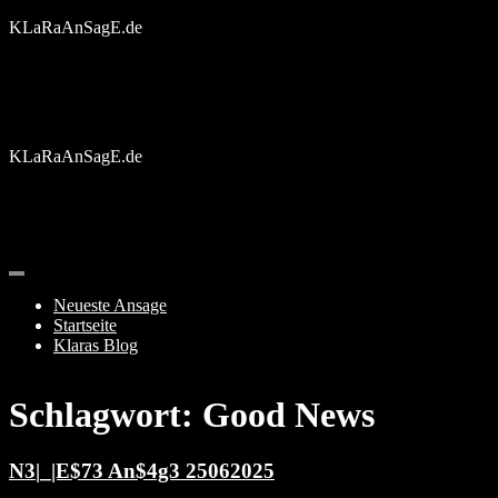
Skip
KLaRaAnSagE.de
to
content
KLaRaAnSagE.de
Neueste Ansage
Startseite
Klaras Blog
Schlagwort:
Good News
N3|_|E$73 An$4g3 25062025