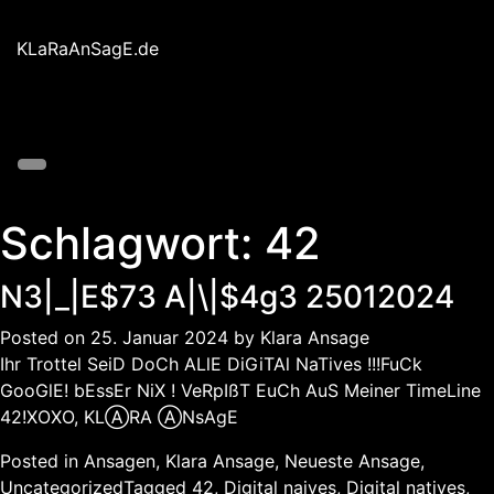
Skip
to
KLaRaAnSagE.de
content
Schlagwort:
42
N3|_|E$73 A|\|$4g3 25012024
Posted on
25. Januar 2024
by
Klara Ansage
Ihr Trottel SeiD DoCh ALlE DiGiTAl NaTives !!!FuCk
GooGlE! bEssEr NiX ! VeRpIßT EuCh AuS Meiner TimeLine
42!XOXO, KLⒶRA ⒶNsAgE
Posted in
Ansagen
,
Klara Ansage
,
Neueste Ansage
,
Uncategorized
Tagged
42
,
Digital naives
,
Digital natives
,