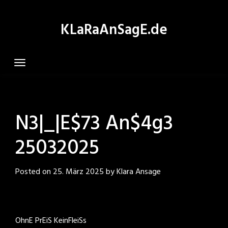
Skip
to
KLaRaAnSagE.de
content
N3|_|E$73 An$4g3
25032025
Posted on
25. März 2025
by
Klara Ansage
OhnE PrEiS KeinFleiSs