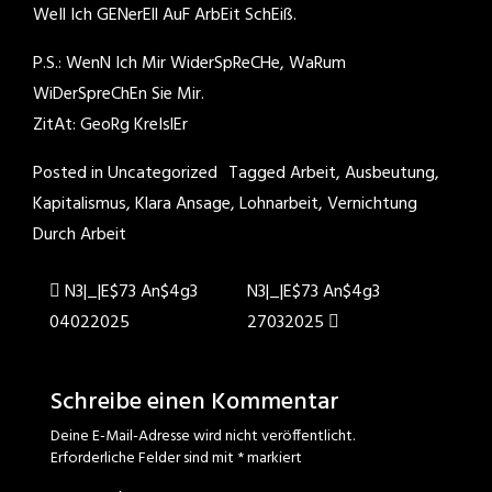
WeIl Ich GENerEll AuF ArbEit SchEiß.
P.S.: WenN Ich Mir WiderSpReCHe, WaRum
WiDerSpreChEn Sie Mir.
ZitAt: GeoRg KreIslEr
Posted in
Uncategorized
Tagged
Arbeit
,
Ausbeutung
,
Kapitalismus
,
Klara Ansage
,
Lohnarbeit
,
Vernichtung
Durch Arbeit
Post
N3|_|E$73 An$4g3
N3|_|E$73 An$4g3
04022025
27032025
navigation
Schreibe einen Kommentar
Deine E-Mail-Adresse wird nicht veröffentlicht.
Erforderliche Felder sind mit
*
markiert