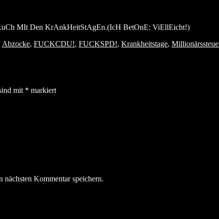
Ch MIt Den KrAnkHeitStAgEn.(IcH BetOnE: ViEllEicht!)
d
Abzocke
,
FUCKCDU!
,
FUCKSPD!
,
Krankheitstage
,
Millionärssteu
sind mit
*
markiert
n nächsten Kommentar speichern.