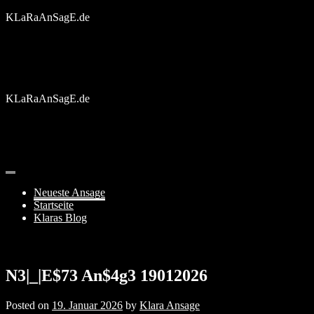
Skip
KLaRaAnSagE.de
to
content
KLaRaAnSagE.de
Neueste Ansage
Startseite
Klaras Blog
N3|_|E$73 An$4g3 19012026
Posted on
19. Januar 2026
by
Klara Ansage