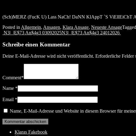
(Sch)MERZ (FucK U) Lass NaCh! DaNN KlAppT `S ViEllEiChT Au
Posted in
Allgemein
,
Ansagen
,
Klara Ansage
,
Neueste Ansage
Tagge
Post
N3|_|E$73 An$4g3 03092025
N3|_|E$73 An$4g3 24012026
navigation
Schreibe einen Kommentar
Deine E-Mail-Adresse wird nicht veröffentlicht.
Erforderliche Felder 
Comment
*
Name
*
Email
*
Name, E-Mail-Adresse und Website in diesem Browser für meine
Klaras Fakebook