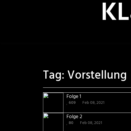
KL
Skip
to
content
Tag:
Vorstellung
Folge 1
609
Feb 08, 2021
Folge 2
80
Feb 08, 2021