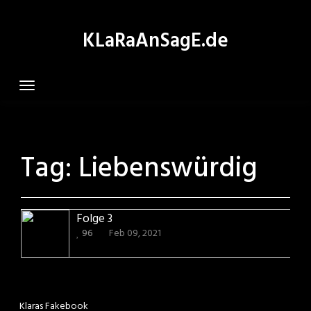
Skip
to
KLaRaAnSagE.de
content
Tag:
Liebenswürdig
Folge 3
96
Feb 09, 2021
Klaras Fakebook