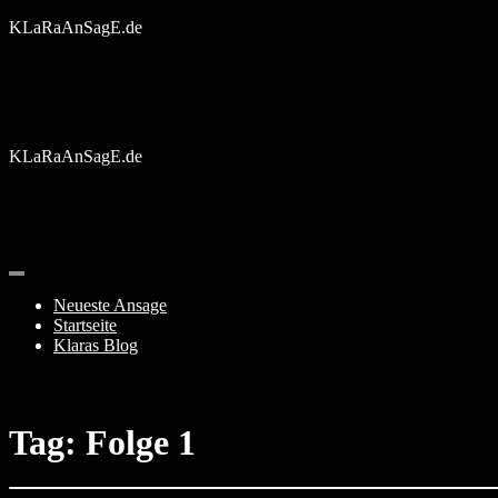
Skip
KLaRaAnSagE.de
to
content
KLaRaAnSagE.de
Neueste Ansage
Startseite
Klaras Blog
Tag:
Folge 1