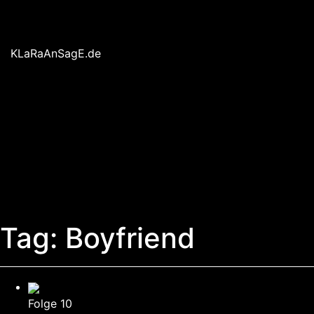
Skip
to
content
KLaRaAnSagE.de
Tag:
Boyfriend
Folge 10